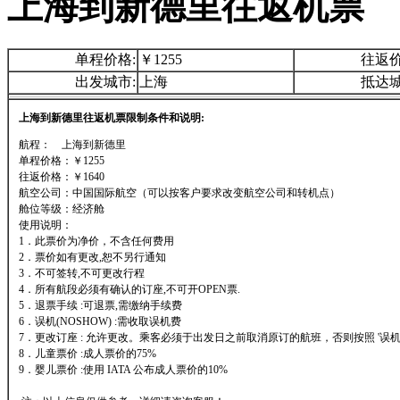
上海到新德里往返机票
单程价格:
￥1255
往返价
出发城市:
上海
抵达城
上海到新德里往返机票限制条件和说明:
航程： 上海到新德里
单程价格：￥1255
往返价格：￥1640
航空公司：中国国际航空（可以按客户要求改变航空公司和转机点）
舱位等级：经济舱
使用说明：
1．此票价为净价，不含任何费用
2．票价如有更改,恕不另行通知
3．不可签转,不可更改行程
4．所有航段必须有确认的订座,不可开OPEN票.
5．退票手续 :可退票,需缴纳手续费
6．误机(NOSHOW) :需收取误机费
7．更改订座 : 允许更改。乘客必须于出发日之前取消原订的航班，否则按照 '误机'
8．儿童票价 :成人票价的75%
9．婴儿票价 :使用 IATA 公布成人票价的10%