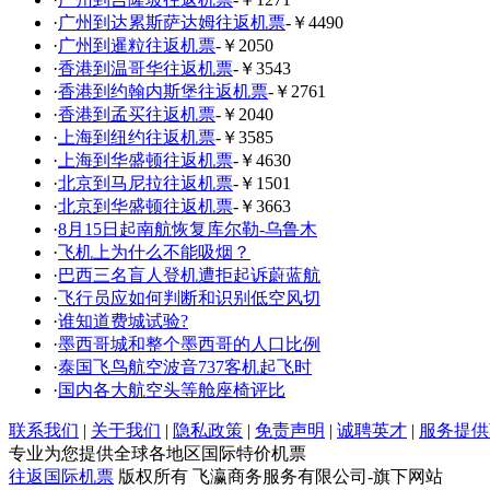
·
广州到达累斯萨达姆往返机票
-￥4490
·
广州到暹粒往返机票
-￥2050
·
香港到温哥华往返机票
-￥3543
·
香港到约翰内斯堡往返机票
-￥2761
·
香港到孟买往返机票
-￥2040
·
上海到纽约往返机票
-￥3585
·
上海到华盛顿往返机票
-￥4630
·
北京到马尼拉往返机票
-￥1501
·
北京到华盛顿往返机票
-￥3663
·
8月15日起南航恢复库尔勒-乌鲁木
·
飞机上为什么不能吸烟？
·
巴西三名盲人登机遭拒起诉蔚蓝航
·
飞行员应如何判断和识别低空风切
·
谁知道费城试验?
·
墨西哥城和整个墨西哥的人口比例
·
泰国飞鸟航空波音737客机起飞时
·
国内各大航空头等舱座椅评比
联系我们
|
关于我们
|
隐私政策
|
免责声明
|
诚聘英才
|
服务提供
专业为您提供全球各地区国际特价机票
往返国际机票
版权所有 飞瀛商务服务有限公司-旗下网站