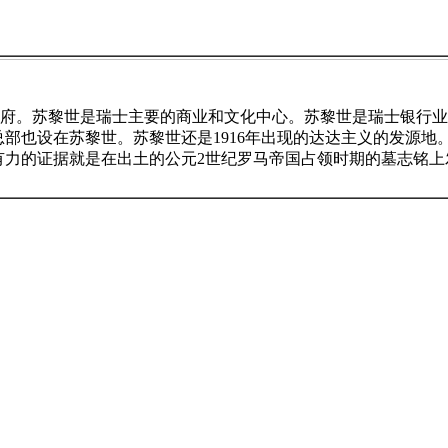
的首府。苏黎世是瑞士主要的商业和文化中心。苏黎世是瑞士银行
部也设在苏黎世。苏黎世还是1916年出现的达达主义的发源地
项有力的证据就是在出土的公元2世纪罗马帝国占领时期的墓志铭上发现