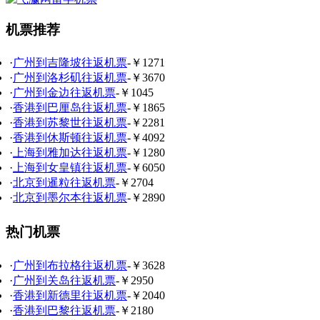
机票推荐
·
广州到吉隆坡往返机票
-￥1271
·
广州到洛杉矶往返机票
-￥3670
·
广州到金边往返机票
-￥1045
·
香港到巴厘岛往返机票
-￥1865
·
香港到苏黎世往返机票
-￥2281
·
香港到休斯顿往返机票
-￥4092
·
上海到雅加达往返机票
-￥1280
·
上海到女皇镇往返机票
-￥6050
·
北京到暹粒往返机票
-￥2704
·
北京到墨尔本往返机票
-￥2890
热门机票
·
广州到布拉格往返机票
-￥3628
·
广州到关岛往返机票
-￥2950
·
香港到新德里往返机票
-￥2040
·
香港到巴黎往返机票
-￥2180