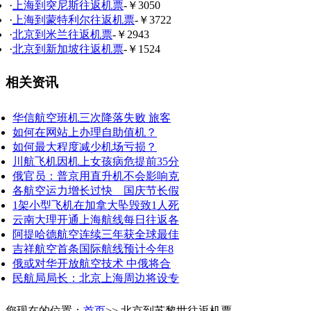
·
上海到突尼斯往返机票
-￥3050
·
上海到蒙特利尔往返机票
-￥3722
·
北京到米兰往返机票
-￥2943
·
北京到新加坡往返机票
-￥1524
相关资讯
华信航空班机三次降落失败 旅客
如何在网站上办理自助值机？
如何最大程度减少机场亏损？
川航飞机因机上女孩病危提前35分
俄官员：普京用直升机不会影响克
各航空运力增长过快 国庆节长假
1架小型飞机在加拿大坠毁致1人死
云南大理开通上海航线每日往返各
阿提哈德航空连续三年获全球最佳
吉祥航空首条国际航线预计今年8
俄或对华开放航空技术 中俄将合
民航局局长：北京上海周边将设专
您现在的位置：
首页
>> 北京到苏黎世往返机票