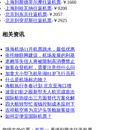
·
上海到斯德哥尔摩往返机票
-￥1660
·
上海到哈瓦纳往返机票
-￥9200
·
北京到东京往返机票
-￥2057
·
北京到突尼斯往返机票
-￥2925
相关资讯
珠海机场11月机票跳水，最低优惠
依托物联网建设，机场发展的利基
老赖等失信人将被限制高消费禁止
旅客在登机时，需要注意些什么问
加拿大小型飞机坠湖81岁飞行员死
什么是机场标志物？
海航执行冬春计划 北京至海口增
波音幻影之眼新型无人机完成首次
国际航协提出三方面替代方案化解
四大航转型忙省钱控制成本应对下
吉祥航空将为京沪头等舱旅客提供
如何定便宜国际机票？
您现在的位置：
首页
>> 香港到普吉往返机票