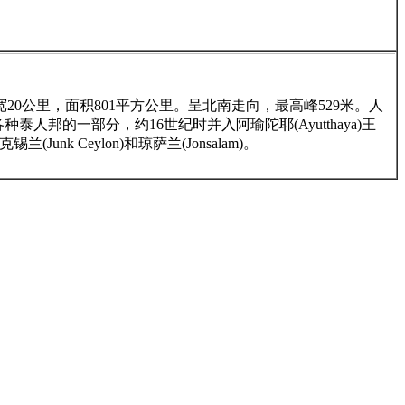
宽20公里，面积801平方公里。呈北南走向，最高峰529米。人
邦的一部分，约16世纪时并入阿瑜陀耶(Ayutthaya)王
 Ceylon)和琼萨兰(Jonsalam)。