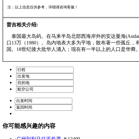
注：以上信息仅供参考，详细请咨询客服！
普吉相关介绍:
泰国最大岛屿。在马来半岛北部西海岸外的安达曼海(Andama
口13万（1980）。岛内地表大多为平地，散布著一些孤丘，有
国。18世纪後大批华人涌入；现在有一半以上的人口是华裔。马来人将普
你可能感兴趣的内容
·
广州到利马往返机票
-￥12400