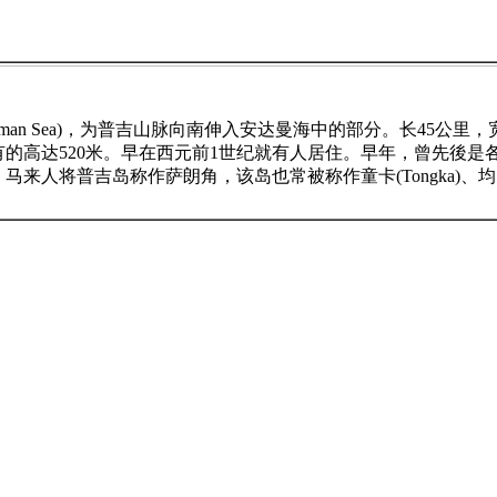
n Sea)，为普吉山脉向南伸入安达曼海中的部分。长45公里，
的高达520米。早在西元前1世纪就有人居住。早年，曾先後是各种泰人
吉岛称作萨朗角，该岛也常被称作童卡(Tongka)、均克锡兰(Junk