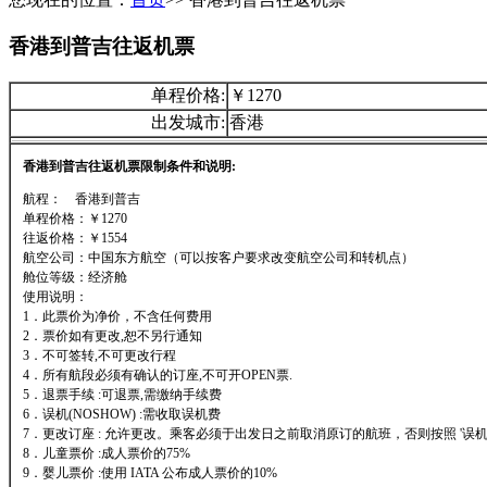
香港到普吉往返机票
单程价格:
￥1270
出发城市:
香港
香港到普吉往返机票限制条件和说明:
航程： 香港到普吉
单程价格：￥1270
往返价格：￥1554
航空公司：中国东方航空（可以按客户要求改变航空公司和转机点）
舱位等级：经济舱
使用说明：
1．此票价为净价，不含任何费用
2．票价如有更改,恕不另行通知
3．不可签转,不可更改行程
4．所有航段必须有确认的订座,不可开OPEN票.
5．退票手续 :可退票,需缴纳手续费
6．误机(NOSHOW) :需收取误机费
7．更改订座 : 允许更改。乘客必须于出发日之前取消原订的航班，否则按照 '误机'
8．儿童票价 :成人票价的75%
9．婴儿票价 :使用 IATA 公布成人票价的10%