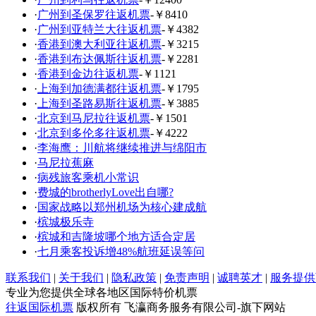
·
广州到圣保罗往返机票
-￥8410
·
广州到亚特兰大往返机票
-￥4382
·
香港到澳大利亚往返机票
-￥3215
·
香港到布达佩斯往返机票
-￥2281
·
香港到金边往返机票
-￥1121
·
上海到加德满都往返机票
-￥1795
·
上海到圣路易斯往返机票
-￥3885
·
北京到马尼拉往返机票
-￥1501
·
北京到多伦多往返机票
-￥4222
·
李海鹰：川航将继续推进与绵阳市
·
马尼拉蕉麻
·
病残旅客乘机小常识
·
费城的brotherlyLove出自哪?
·
国家战略以郑州机场为核心建成航
·
槟城极乐寺
·
槟城和吉隆坡哪个地方适合定居
·
七月乘客投诉增48%航班延误等问
联系我们
|
关于我们
|
隐私政策
|
免责声明
|
诚聘英才
|
服务提供
专业为您提供全球各地区国际特价机票
往返国际机票
版权所有 飞瀛商务服务有限公司-旗下网站