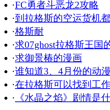
·
FC勇者斗恶龙2攻略
·
到拉格斯的空运货机
·
格斯耐
·
求07ghost拉格斯王
·
求御景椿的漫画
·
谁知道3、4月份的动
·
在拉格斯可以找到工
·
《水晶之焰》剧情是