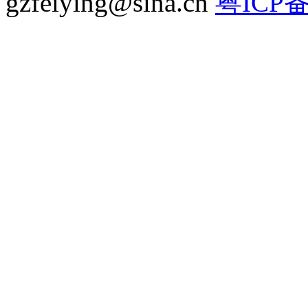
gzfeiying@sina.cn
粤ICP备