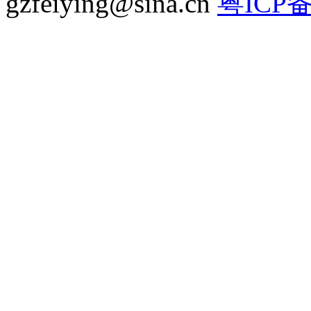
gzfeiying@sina.cn
粤ICP备