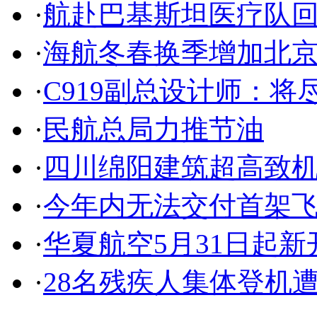
·
航赴巴基斯坦医疗队
·
海航冬春换季增加北
·
C919副总设计师：将
·
民航总局力推节油
·
四川绵阳建筑超高致
·
今年内无法交付首架
·
华夏航空5月31日起
·
28名残疾人集体登机