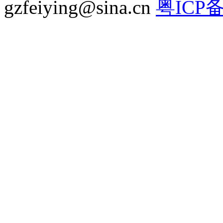
gzfeiying@sina.cn
粤ICP备