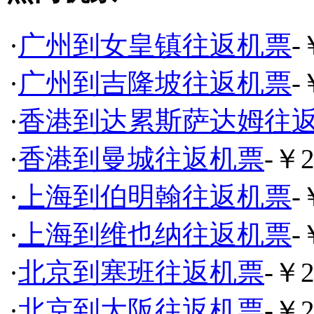
·
广州到女皇镇往返机票
-
·
广州到吉隆坡往返机票
-
·
香港到达累斯萨达姆往
·
香港到曼城往返机票
-￥2
·
上海到伯明翰往返机票
-
·
上海到维也纳往返机票
-
·
北京到塞班往返机票
-￥2
·
北京到大阪往返机票
-￥2