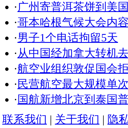
·
广州寄普洱茶饼到美
·
哥本哈根气候大会内
·
男子1个电话拘留5天
·
从中国经加拿大转机
·
航空业组织敦促国会
·
民营航空最大规模单
·
国航新增北京到泰国
联系我们
|
关于我们
|
隐