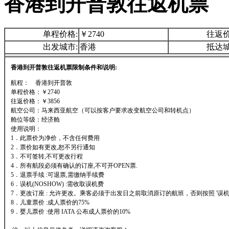
香港到开普敦往返机票
单程价格:
￥2740
往返价
出发城市:
香港
抵达城
香港到开普敦往返机票限制条件和说明:
航程： 香港到开普敦
单程价格：￥2740
往返价格：￥3856
航空公司：马来西亚航空（可以按客户要求改变航空公司和转机点）
舱位等级：经济舱
使用说明：
1．此票价为净价，不含任何费用
2．票价如有更改,恕不另行通知
3．不可签转,不可更改行程
4．所有航段必须有确认的订座,不可开OPEN票.
5．退票手续 :可退票,需缴纳手续费
6．误机(NOSHOW) :需收取误机费
7．更改订座 : 允许更改。乘客必须于出发日之前取消原订的航班，否则按照 '误机'
8．儿童票价 :成人票价的75%
9．婴儿票价 :使用 IATA 公布成人票价的10%