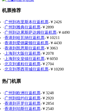
机票推荐
·
广州到布里斯本往返机票
-￥2426
·
广州到雅典往返机票
-￥2899
·
广州到达累斯萨达姆往返机票
-￥4490
·
香港到哈瓦纳往返机票
-￥10211
·
香港到爱德蒙顿往返机票
-￥4430
·
香港到凯恩斯往返机票
-￥3063
·
上海到大阪往返机票
-￥2078
·
上海到女皇镇往返机票
-￥6050
·
北京到暹粒往返机票
-￥2704
·
北京到墨西哥城往返机票
-￥10200
热门机票
·
广州到欧洲往返机票
-￥3248
·
广州到纽约往返机票
-￥2920
·
香港到开罗往返机票
-￥2854
·
香港到珀斯往返机票
-￥2540