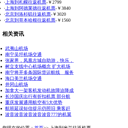
·
上海到札幌往返机票
-￥2799
·
上海到阿德莱德往返机票
-￥3840
·
北京到洛杉矶往返机票
-￥3020
·
北京到哥本哈根往返机票
-￥1560
相关资讯
武夷山机场
南宁吴圩机场交通
张家界，凤凰古城自助游，快乐，
树立支线中心机场概念 扩大机场
南宁将开多条国际货运航线 服务
海口美兰机场交通
井冈山机场
加拿大一架客机发动机故障迫降成
长沙国庆出行有折扣机票 部分航
重庆发展通用航空有5大优势
航班延误短信提示仍照旧 乘客赶
波音波音波音波音波音777的机翼
您现在的位置：
首页
>> 上海到米兰往返机票