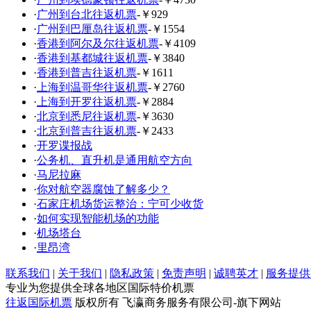
·
广州到台北往返机票
-￥929
·
广州到巴厘岛往返机票
-￥1554
·
香港到阿尔及尔往返机票
-￥4109
·
香港到基都城往返机票
-￥3840
·
香港到普吉往返机票
-￥1611
·
上海到温哥华往返机票
-￥2760
·
上海到开罗往返机票
-￥2884
·
北京到悉尼往返机票
-￥3630
·
北京到普吉往返机票
-￥2433
·
开罗谍报战
·
公务机、直升机是通用航空方向
·
马尼拉麻
·
你对航空器腐蚀了解多少？
·
石家庄机场货运整治：宁可少收货
·
如何实现智能机场的功能
·
机场塔台
·
里昂湾
联系我们
|
关于我们
|
隐私政策
|
免责声明
|
诚聘英才
|
服务提供
专业为您提供全球各地区国际特价机票
往返国际机票
版权所有 飞瀛商务服务有限公司-旗下网站