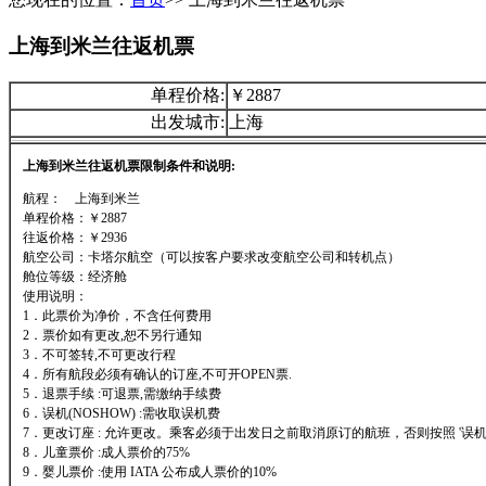
上海到米兰往返机票
单程价格:
￥2887
出发城市:
上海
上海到米兰往返机票限制条件和说明:
航程： 上海到米兰
单程价格：￥2887
往返价格：￥2936
航空公司：卡塔尔航空（可以按客户要求改变航空公司和转机点）
舱位等级：经济舱
使用说明：
1．此票价为净价，不含任何费用
2．票价如有更改,恕不另行通知
3．不可签转,不可更改行程
4．所有航段必须有确认的订座,不可开OPEN票.
5．退票手续 :可退票,需缴纳手续费
6．误机(NOSHOW) :需收取误机费
7．更改订座 : 允许更改。乘客必须于出发日之前取消原订的航班，否则按照 '误机'
8．儿童票价 :成人票价的75%
9．婴儿票价 :使用 IATA 公布成人票价的10%