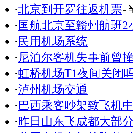
·
北京到开罗往返机票
-
·
国航北京至赣州航班2
·
民用机场系统
·
尼泊尔客机失事前曾
·
虹桥机场T1夜间关闭
·
泸州机场交通
·
巴西乘客吵架致飞机中
·
昨日山东飞成都大部