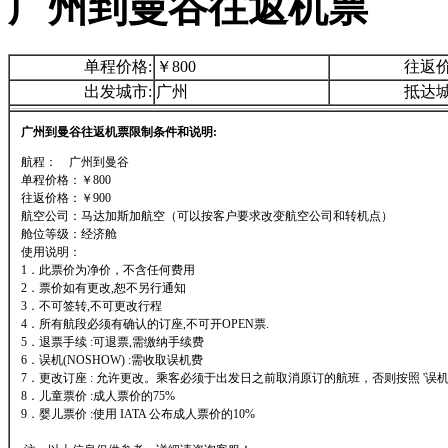
广州到曼谷往返机票
单程价格:
￥800
往返价
出发城市:
广州
抵达城
广州到曼谷往返机票限制条件和说明:
航程： 广州到曼谷
单程价格：￥800
往返价格：￥900
航空公司：马达加斯加航空（可以按客户要求改变航空公司和转机点）
舱位等级：经济舱
使用说明：
1．此票价为净价，不含任何费用
2．票价如有更改,恕不另行通知
3．不可签转,不可更改行程
4．所有航段必须有确认的订座,不可开OPEN票.
5．退票手续 :可退票,需缴纳手续费
6．误机(NOSHOW) :需收取误机费
7．更改订座 : 允许更改。乘客必须于出发日之前取消原订的航班，否则按照 '误机'
8．儿童票价 :成人票价的75%
9．婴儿票价 :使用 IATA 公布成人票价的10%