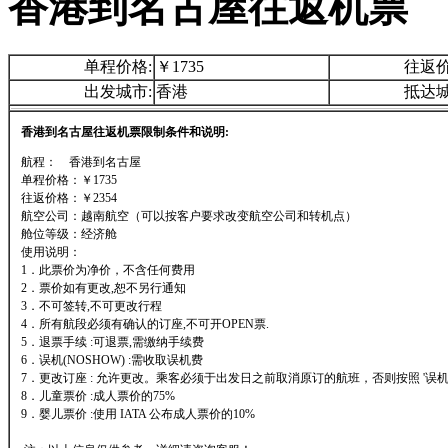
香港到名古屋往返机票
单程价格:
￥1735
往返价
出发城市:
香港
抵达城
香港到名古屋往返机票限制条件和说明:
航程： 香港到名古屋
单程价格：￥1735
往返价格：￥2354
航空公司：越南航空（可以按客户要求改变航空公司和转机点）
舱位等级：经济舱
使用说明：
1．此票价为净价，不含任何费用
2．票价如有更改,恕不另行通知
3．不可签转,不可更改行程
4．所有航段必须有确认的订座,不可开OPEN票.
5．退票手续 :可退票,需缴纳手续费
6．误机(NOSHOW) :需收取误机费
7．更改订座 : 允许更改。乘客必须于出发日之前取消原订的航班，否则按照 '误机'
8．儿童票价 :成人票价的75%
9．婴儿票价 :使用 IATA 公布成人票价的10%