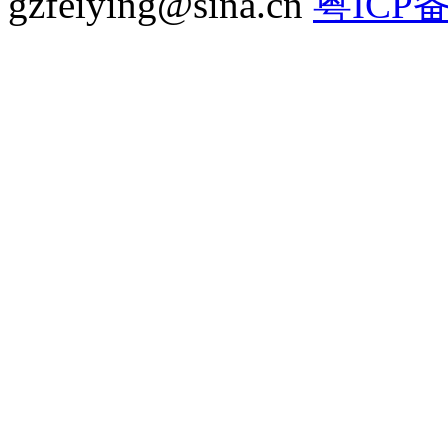
gzfeiying@sina.cn
粤ICP备