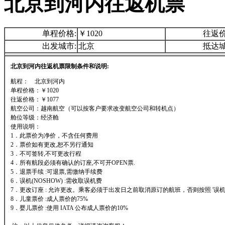
北京到河内往返机票
单程价格:
￥1020
往返价
出发城市:
北京
抵达城
北京到河内往返机票限制条件和说明:
航程： 北京到河内
单程价格：￥1020
往返价格：￥1077
航空公司：越南航空（可以按客户要求改变航空公司和转机点）
舱位等级：经济舱
使用说明：
1．此票价为净价，不含任何费用
2．票价如有更改,恕不另行通知
3．不可签转,不可更改行程
4．所有航段必须有确认的订座,不可开OPEN票.
5．退票手续 :可退票,需缴纳手续费
6．误机(NOSHOW) :需收取误机费
7．更改订座 : 允许更改。乘客必须于出发日之前取消原订的航班，否则按照 '误机'
8．儿童票价 :成人票价的75%
9．婴儿票价 :使用 IATA 公布成人票价的10%