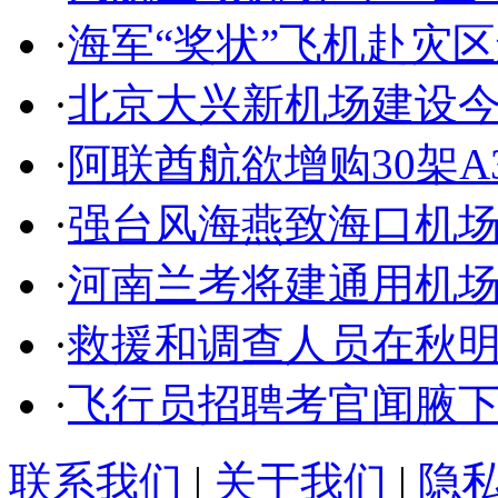
·
海军“奖状”飞机赴灾
·
北京大兴新机场建设
·
阿联酋航欲增购30架A3
·
强台风海燕致海口机场
·
河南兰考将建通用机场
·
救援和调查人员在秋
·
飞行员招聘考官闻腋
联系我们
|
关于我们
|
隐