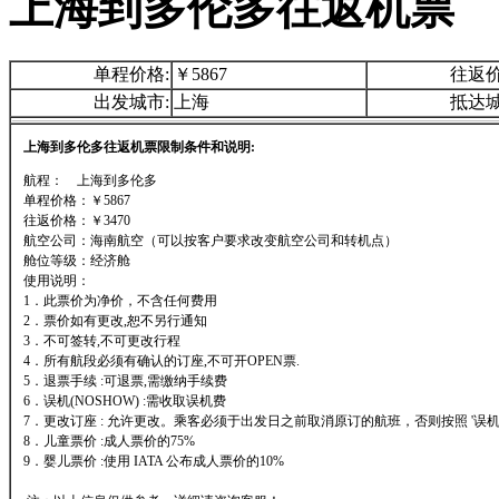
上海到多伦多往返机票
单程价格:
￥5867
往返价
出发城市:
上海
抵达城
上海到多伦多往返机票限制条件和说明:
航程： 上海到多伦多
单程价格：￥5867
往返价格：￥3470
航空公司：海南航空（可以按客户要求改变航空公司和转机点）
舱位等级：经济舱
使用说明：
1．此票价为净价，不含任何费用
2．票价如有更改,恕不另行通知
3．不可签转,不可更改行程
4．所有航段必须有确认的订座,不可开OPEN票.
5．退票手续 :可退票,需缴纳手续费
6．误机(NOSHOW) :需收取误机费
7．更改订座 : 允许更改。乘客必须于出发日之前取消原订的航班，否则按照 '误机'
8．儿童票价 :成人票价的75%
9．婴儿票价 :使用 IATA 公布成人票价的10%