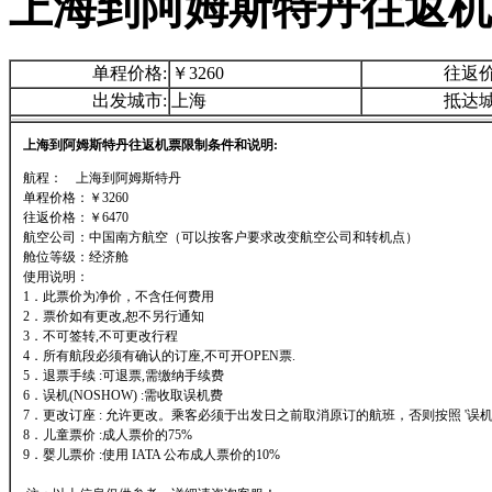
上海到阿姆斯特丹往返机
单程价格:
￥3260
往返价
出发城市:
上海
抵达城
上海到阿姆斯特丹往返机票限制条件和说明:
航程： 上海到阿姆斯特丹
单程价格：￥3260
往返价格：￥6470
航空公司：中国南方航空（可以按客户要求改变航空公司和转机点）
舱位等级：经济舱
使用说明：
1．此票价为净价，不含任何费用
2．票价如有更改,恕不另行通知
3．不可签转,不可更改行程
4．所有航段必须有确认的订座,不可开OPEN票.
5．退票手续 :可退票,需缴纳手续费
6．误机(NOSHOW) :需收取误机费
7．更改订座 : 允许更改。乘客必须于出发日之前取消原订的航班，否则按照 '误机'
8．儿童票价 :成人票价的75%
9．婴儿票价 :使用 IATA 公布成人票价的10%