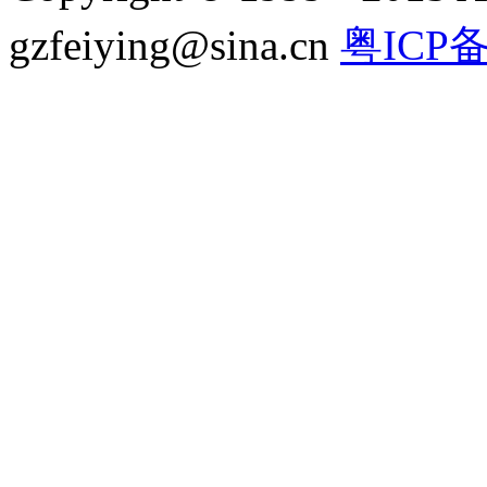
gzfeiying@sina.cn
粤ICP备