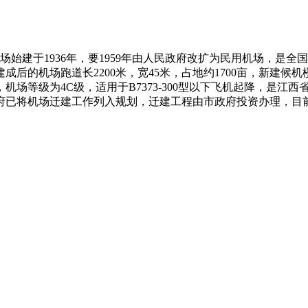
始建于1936年，要1959年由人民政府改扩为民用机场，是
成后的机场跑道长2200米，宽45米，占地约1700亩，新建候
，机场等级为4C级，适用于B7373-300型以下飞机起降，是
政府已将机场迁建工作列入规划，迁建工程由市政府投资办理，目前