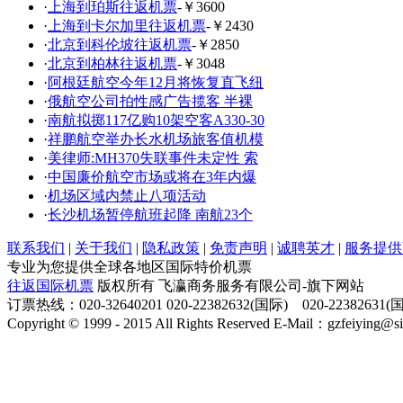
·
上海到珀斯往返机票
-￥3600
·
上海到卡尔加里往返机票
-￥2430
·
北京到科伦坡往返机票
-￥2850
·
北京到柏林往返机票
-￥3048
·
阿根廷航空今年12月将恢复直飞纽
·
俄航空公司拍性感广告揽客 半裸
·
南航拟掷117亿购10架空客A330-30
·
祥鹏航空举办长水机场旅客值机模
·
美律师:MH370失联事件未定性 索
·
中国廉价航空市场或将在3年内爆
·
机场区域内禁止八项活动
·
长沙机场暂停航班起降 南航23个
联系我们
|
关于我们
|
隐私政策
|
免责声明
|
诚聘英才
|
服务提供
专业为您提供全球各地区国际特价机票
往返国际机票
版权所有 飞瀛商务服务有限公司-旗下网站
订票热线：020-32640201 020-22382632(国际) 020-22382631
Copyright © 1999 - 2015 All Rights Reserved E-Mail：gzfeiying@s