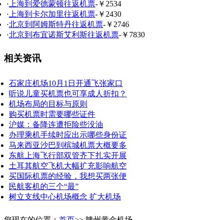
·
上海到爱德蒙顿往返机票
-￥2534
·
上海到卡尔加里往返机票
-￥2430
·
北京到阿姆斯特丹往返机票
-￥2746
·
北京到布宜诺斯艾利斯往返机票
-￥7830
相关资讯
石家庄机场10月1日开通飞张家口
听说儿童买机票也可享成人折扣？
机场布局的目标与原则
购买机票时需要哪些证件
沪媒：备降连遭拒险些没油
办理乘机手续时应出示哪些身份证
马来西亚沙巴到槟城机票大概要多
东航上海飞行部双管齐下扎实开展
土耳其航空飞机大幅扩充影响航空
买国际机票的经验，我想买两张便
民航客机的三个“最”
树立支线中心机场概念 扩大机场
您现在的位置：
首页
>> 赣州黄金机场